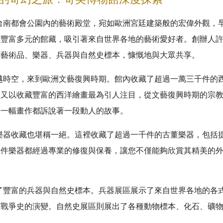
台南都會公園內的藝術殿堂，宛如歐洲宮廷建築般的宏偉外觀，早
其豐富多元的館藏，吸引著來自世界各地的藝術愛好者。創辦人
的藝術品、樂器、兵器與自然史標本，慷慨地與大眾共享。
越時空，來到歐洲文藝復興時期。館內收藏了超過一萬三千件的
，又以收藏豐富的西洋繪畫最為引人注目，從文藝復興時期的宗
每一幅畫作都訴說著一段動人的故事。
樂器收藏也堪稱一絕。這裡收藏了超過一千件的古董樂器，包括
每件樂器都經過專業的修復與保養，讓您不僅能夠欣賞其精美的
了豐富的兵器與自然史標本。兵器展區展示了來自世界各地的各
類戰爭史的演變。自然史展區則展出了各種動物標本、化石、礦