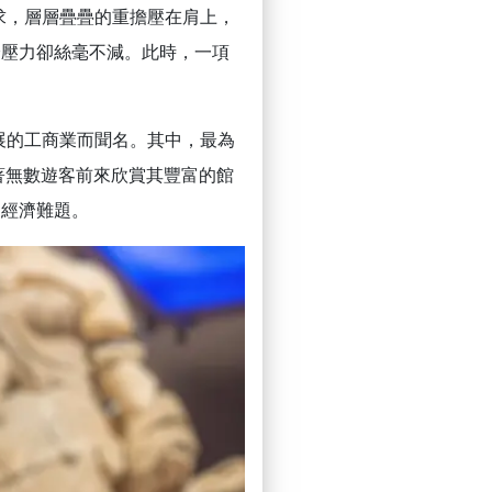
求，層層疊疊的重擔壓在肩上，
濟壓力卻絲毫不減。此時，一項
展的工商業而聞名。其中，最為
著無數遊客前來欣賞其豐富的館
的經濟難題。