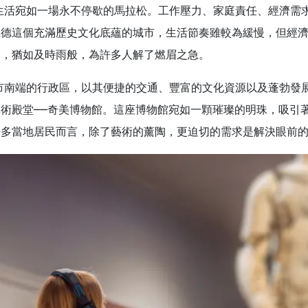
生活宛如一場永不停歇的馬拉松。工作壓力、家庭責任、經濟需
仁德這個充滿歷史文化底蘊的城市，生活節奏雖較為緩慢，但經
務，猶如及時雨般，為許多人解了燃眉之急。
市南端的行政區，以其便捷的交通、豐富的文化資源以及蓬勃發
術殿堂──奇美博物館。這座博物館宛如一顆璀璨的明珠，吸引
許多當地居民而言，除了藝術的薰陶，更迫切的需求是解決眼前